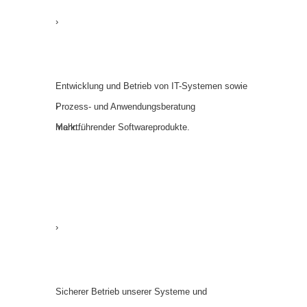
Infor­­mation Manage­­ment
›
Infor­mation Manage­ment
Entwicklung und Betrieb von IT-Systemen sowie
Prozess- und Anwendungsberatung
›
marktführender Software­produkte.
Mehr...
IT-Security
›
IT-Security
Sicherer Betrieb unserer Systeme und