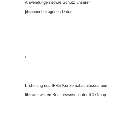
Anwendungen sowie Schutz unserer
›
personenbezogenen Daten.
Mehr...
Reporting
›
Reporting
Erstellung des IFRS Konzernabschlusses und
›
des weltweiten Berichtswesens der ICI Group.
Mehr...