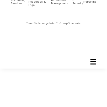
Accounting
Information
IT-
Resources &
Reporting
Services
Management
Security
Legal
Team
Stellenangebote
ICI Group
Standorte
☰