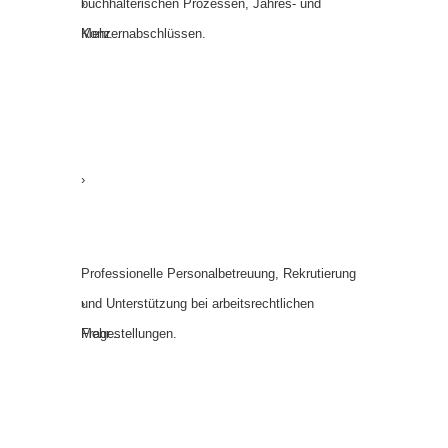
buchhalterischen Prozessen, Jahres- und
›
Konzern­abschlüssen.
Mehr...
Human Resources & Legal
›
Human Resources & Legal
Professionelle Personalbetreuung, Rekrutierung
und Unterstützung bei arbeitsrechtlichen
›
Fragestellungen.
Mehr...